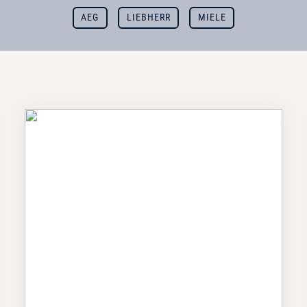
AEG
LIEBHERR
MIELE