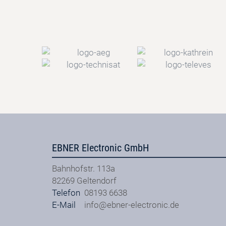
EBNER Electronic GmbH
Bahnhofstr. 113a
82269
Geltendorf
Telefon
08193 6638
E-Mail
info@ebner-electronic.de