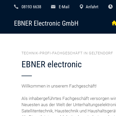
08193 6638
E-Mail
Anfahrt
EBNER Electronic GmbH
TECHNIK-PROFI-FACHGESCHÄFT IN GELTENDORF
EBNER electronic
Willkommen in unserem Fachgeschäft!
Als inhabergeführtes Fachgeschäft versorgen wi
Neuesten aus der Welt der Unterhaltungselektroni
Satellitentechnik, Haustechnik und Haushaltsgerä